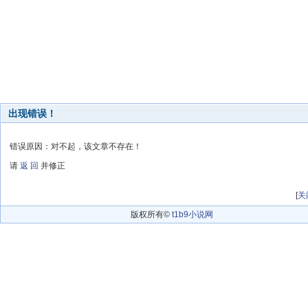
出现错误！
错误原因：对不起，该文章不存在！
请
返 回
并修正
[
关
版权所有©
t1b9小说网