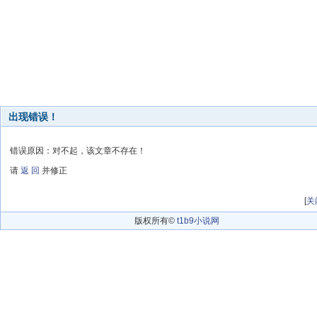
出现错误！
错误原因：对不起，该文章不存在！
请
返 回
并修正
[
关
版权所有©
t1b9小说网