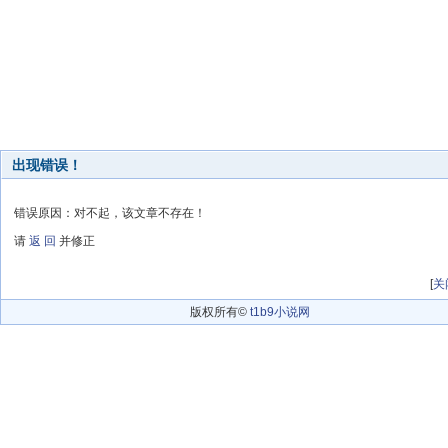
出现错误！
错误原因：对不起，该文章不存在！
请
返 回
并修正
[
关
版权所有©
t1b9小说网